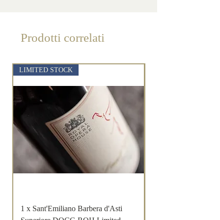
temperatura costante intorno ai 15
°C.
Prodotti correlati
LIMITED STOCK
LIMITED STOCK
1 x Sant'Emiliano Barbera d'Asti
Magnum Sant'Emilia