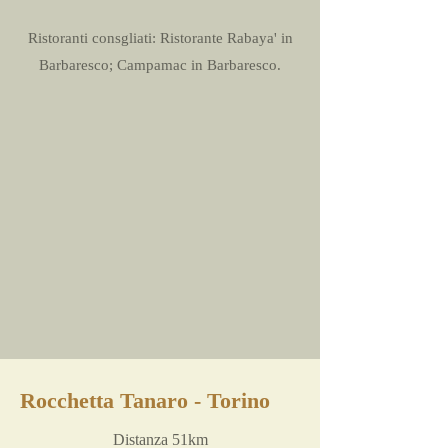
Ristoranti consgliati: Ristorante Rabaya' in
Barbaresco; Campamac in Barbaresco.
Rocchetta Tanaro - Torino
Distanza 51km