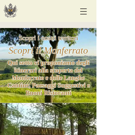
Scopri i nostri territori
Scopri il Monferrato
Qui sotto vi proponiamo degli
itinerari alla scoperta del
Monferrato e delle Langhe
Cantine, Paesaggi Suggestivi e
Buoni Ristoranti