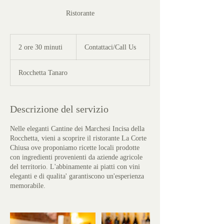
Ristorante
Contattaci/Call
Us
2 ore 30 minuti
2
Contattaci/Call Us
o
r
Rocchetta Tanaro
e
3
0
m
Descrizione del servizio
i
n
Nelle eleganti Cantine dei Marchesi Incisa della
u
Rocchetta, vieni a scoprire il ristorante La Corte
t
Chiusa ove proponiamo ricette locali prodotte
i
con ingredienti provenienti da aziende agricole
del territorio. L'abbinamente ai piatti con vini
eleganti e di qualita' garantiscono un'esperienza
memorabile.