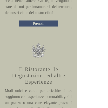
scelta nelle camere. Gli ospiti vengono a
stare da noi per innamorarsi del territorio,
dei nostri vini e del nostro cibo!
Prenota
Il Ristorante, le
Degustazioni ed altre
Esperienze
Modi unici e curati per arricchire il tuo
soggiorno con esperienze memorabili: goditi
un pranzo o una cene elegante presso il