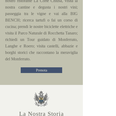
nostro ristorante La Corte Chiusa, visita la
nostra cantine e degusta i nostri vini;
passeggia tra le vigne e vai alla BIG
BENCH; ricerca tartufi o fai un corso di
cucina; prendi le nostre biciclette elettriche e
visita il Parco Naturale di Rocchetta Tanaro;
richiedi un Tour guidato di Monferrato,
Langhe e Roero; visita castelli, abbazie e
borghi storici che raccontano la meraviglia
del Monferrato.
Prenota
La Nostra Storia