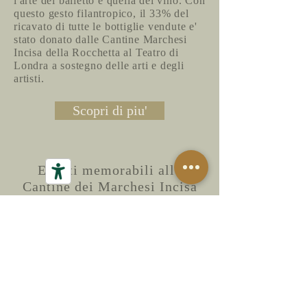
l'arte del balletto e quella del vino. Con
questo gesto filantropico, il 33% del
ricavato di tutte le bottiglie vendute e'
stato donato dalle Cantine Marchesi
Incisa della Rocchetta al Teatro di
Londra a sostegno delle arti e degli
artisti.
Scopri di piu'
Eventi memorabili alle
Cantine dei Marchesi Incisa
della Rocchetta:
Grand Galà di danza
Rocchetta Grand Jeté con le
stelle del Royal Ballet
Rocchetta Grand Jete' 2023