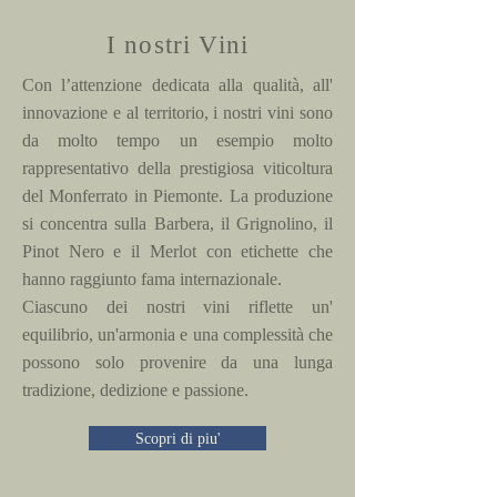
I nostri Vini
Con l’attenzione dedicata alla qualità, all'
innovazione e al territorio, i nostri vini sono
da molto tempo un esempio molto
rappresentativo della prestigiosa viticoltura
del Monferrato in Piemonte. La produzione
si concentra sulla Barbera, il Grignolino, il
Pinot Nero e il Merlot con etichette che
hanno raggiunto fama internazionale.
Ciascuno dei nostri vini riflette un'
equilibrio, un'armonia e una complessità che
possono solo provenire da una lunga
tradizione, dedizione e passione.
Scopri di piu'