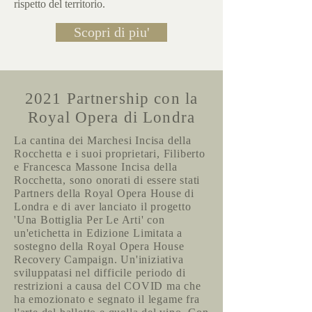
rispetto del territorio.
Scopri di piu'
2021 Partnership con la
Royal Opera di Londra
La cantina dei Marchesi Incisa della
Rocchetta e i suoi proprietari, Filiberto
e Francesca Massone Incisa della
Rocchetta, sono onorati di essere stati
Partners della Royal Opera House di
Londra e di aver lanciato il progetto
'Una Bottiglia Per Le Arti' con
un'etichetta in Edizione Limitata a
sostegno della Royal Opera House
Recovery Campaign. Un'iniziativa
sviluppatasi nel difficile periodo di
restrizioni a causa del COVID ma che
ha emozionato e segnato il legame fra