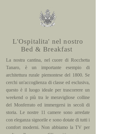
L'Ospitalita' nel nostro
Bed & Breakfast
La nostra cantina, nel cuore di Rocchetta
Tanaro, è un importante esempio di
architettura rurale piemontese del 1800. Se
cerchi un'accoglienza di classe ed esclusiva,
questo è il luogo ideale per trascorrere un
weekend o più tra le meravigliose colline
del Monferrato ed immergersi in secoli di
storia. Le nostre 11 camere sono arredate
con eleganza signorile e sono dotate di tutti i
comfort moderni. Non abbiamo la TV per